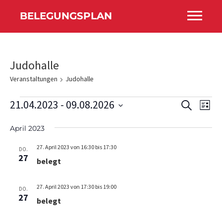
BELEGUNGSPLAN
Judohalle
Veranstaltungen
Judohalle
V
21.04.2023
 - 
09.08.2026
V
V
S
L
e
U
e
e
D
I
C
r
April 2023
a
r
S
r
H
a
T
t
a
a
27. April 2023 von 16:30
bis
17:30
E
n
DO.
E
u
27
n
belegt
n
s
m
t
s
s
w
a
27. April 2023 von 17:30
bis
19:00
DO.
t
t
ä
27
l
belegt
h
a
a
t
l