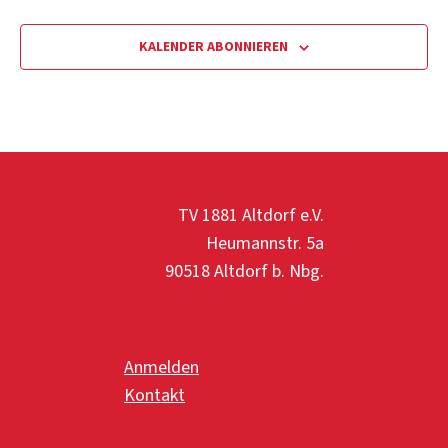
a
t
KALENDER ABONNIEREN
i
o
n
TV 1881 Altdorf e.V.
Heumannstr. 5a
90518 Altdorf b. Nbg.
Anmelden
Kontakt