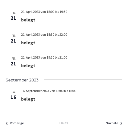
A
t
n
i
21. April 2023 von 18:00
bis
19:30
FR.
o
21
s
belegt
n
i
c
21. April 2023 von 18:30
bis
22:00
FR.
21
belegt
h
t
21. April 2023 von 19:30
bis
21:00
FR.
e
21
belegt
n
,
September 2023
N
16. September 2023 von 15:00
bis
18:00
SA.
a
16
belegt
v
i
g
Veranstaltungen
Verans
Vorherige
Heute
Nächste