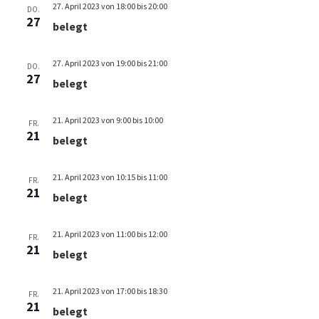
l
l
u
27. April 2023 von 18:00
bis
20:00
e
DO.
n
t
27
t
belegt
n
g
u
u
.
A
n
n
27. April 2023 von 19:00
bis
21:00
n
DO.
27
g
belegt
g
s
i
e
e
c
21. April 2023 von 9:00
bis
10:00
FR.
n
n
21
h
belegt
S
t
u
e
21. April 2023 von 10:15
bis
11:00
FR.
n
21
c
belegt
-
h
N
e
21. April 2023 von 11:00
bis
12:00
a
FR.
21
belegt
u
v
i
n
g
21. April 2023 von 17:00
bis
18:30
FR.
d
21
a
belegt