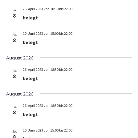
A
t
26. April 2023 von 18:30
bis
22:00
n
i
SA.
8
o
belegt
s
n
i
10. Juni 2023 von 15:00
bis
22:00
SA.
c
8
belegt
h
t
August 2026
e
26. April 2023 von 18:30
bis
22:00
SA.
n
8
belegt
,
N
August 2026
a
26. April 2023 von 18:30
bis
22:00
SA.
v
8
belegt
i
g
10. Juni 2023 von 15:00
bis
22:00
SA.
8