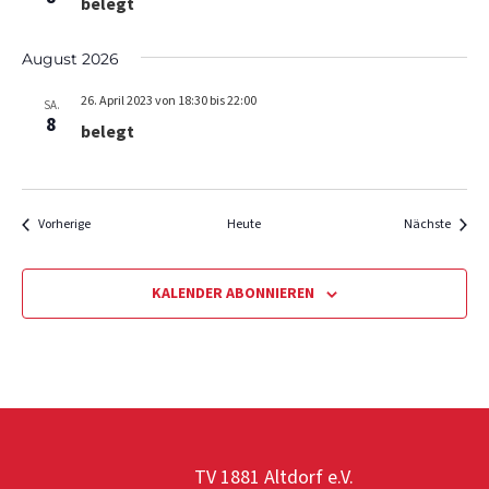
belegt
a
t
August 2026
i
o
26. April 2023 von 18:30
bis
22:00
SA.
8
belegt
n
Veranstaltungen
Verans
Vorherige
Heute
Nächste
KALENDER ABONNIEREN
TV 1881 Altdorf e.V.