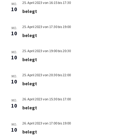
l
l
u
25. April 2023 von 16:15
bis
17:30
e
MO.
n
t
10
t
belegt
n
g
u
u
.
A
n
n
25. April 2023 von 17:30
bis
19:00
n
MO.
10
g
belegt
g
s
i
e
e
c
25. April 2023 von 19:00
bis
20:30
MO.
n
n
10
h
belegt
S
t
u
e
25. April 2023 von 20:30
bis
22:00
MO.
n
10
c
belegt
-
h
N
e
26. April 2023 von 15:30
bis
17:00
a
MO.
10
belegt
u
v
i
n
g
26. April 2023 von 17:00
bis
19:00
MO.
d
10
a
belegt